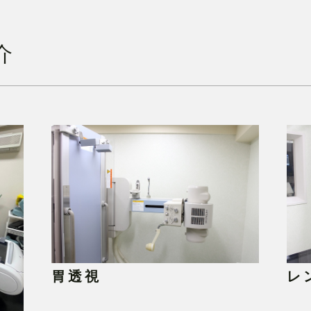
介
胃透視
レ